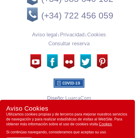
(+34) 722 456 059
Aviso legal
Privacidad
Cookies
|
|
Consultar reserva
Diseño:
LuarcaCom
Aviso Cookies
Villa la Argentina CB © 2026
Utilizamos cookies propias y de terceros para mejorar nuestros servicios
de navegación y para realizar estadísticas de visitas al WebSite. Para
obtener más información sobre el uso de cookies visita
Cookes
.
Si continúas navegando, consideramos que aceptas su uso.