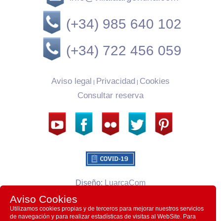
(+34) 985 640 102
(+34) 722 456 059
Aviso legal
Privacidad
Cookies
|
|
Consultar reserva
Diseño:
LuarcaCom
Aviso Cookies
Villa la Argentina CB © 2026
Utilizamos cookies propias y de terceros para mejorar nuestros servicios
de navegación y para realizar estadísticas de visitas al WebSite. Para